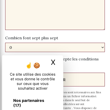
Combien font sept plus sept
En cochant cette case, j'accepte les conditions
X
Masquer le ban
particulières ci-dessous **
Ce site utilise des cookies
et vous donne le contrôle
ENVOYER
sur ceux que vous
souhaitez activer
** Les données personnelles communiquées sont nécessaires aux fins
de vous contacter et sont enregistrées dans un fichier informatisé.
Nos partenaires
Elles sont destinées à et ses sous-traitants dans le seul but de
répondre à votre message. Les données collectées seront
(17)
communiquées aux seuls destinataires suivants: . Vous disposez de