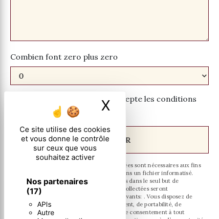
Combien font zero plus zero
En cochant cette case, j'accepte les conditions
X
Masquer le ban
particulières ci-dessous **
Ce site utilise des cookies
et vous donne le contrôle
ENVOYER
sur ceux que vous
souhaitez activer
** Les données personnelles communiquées sont nécessaires aux fins
de vous contacter et sont enregistrées dans un fichier informatisé.
Nos partenaires
Elles sont destinées à et ses sous-traitants dans le seul but de
répondre à votre message. Les données collectées seront
(17)
communiquées aux seuls destinataires suivants: . Vous disposez de
APIs
droits d’accès, de rectification, d’effacement, de portabilité, de
Autre
limitation, d’opposition, de retrait de votre consentement à tout