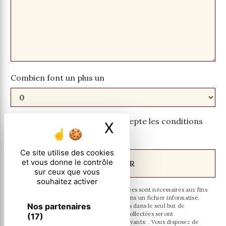
Combien font un plus un
En cochant cette case, j'accepte les conditions
X
Masquer le ban
particulières ci-dessous **
Ce site utilise des cookies
et vous donne le contrôle
ENVOYER
sur ceux que vous
souhaitez activer
** Les données personnelles communiquées sont nécessaires aux fins
de vous contacter et sont enregistrées dans un fichier informatisé.
Nos partenaires
Elles sont destinées à et ses sous-traitants dans le seul but de
répondre à votre message. Les données collectées seront
(17)
communiquées aux seuls destinataires suivants: . Vous disposez de