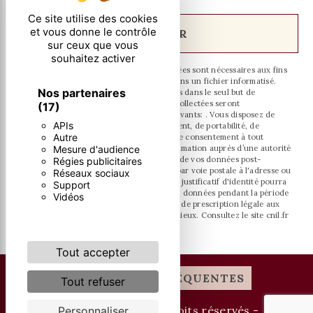
Ce site utilise des cookies
et vous donne le contrôle
ENVOYER
sur ceux que vous
souhaitez activer
** Les données personnelles communiquées sont nécessaires aux fins
de vous contacter et sont enregistrées dans un fichier informatisé.
Nos partenaires
Elles sont destinées à et ses sous-traitants dans le seul but de
répondre à votre message. Les données collectées seront
(17)
communiquées aux seuls destinataires suivants: . Vous disposez de
APIs
droits d’accès, de rectification, d’effacement, de portabilité, de
Autre
limitation, d’opposition, de retrait de votre consentement à tout
moment et du droit d’introduire une réclamation auprès d’une autorité
Mesure d'audience
de contrôle, ainsi que d’organiser le sort de vos données post-
Régies publicitaires
mortem. Vous pouvez exercer ces droits par voie postale à l'adresse ou
Réseaux sociaux
par courrier électronique à l'adresse . Un justificatif d'identité pourra
Support
vous être demandé. Nous conservons vos données pendant la période
Vidéos
de prise de contact puis pendant la durée de prescription légale aux
fins probatoires et de gestion des contentieux. Consultez le site cnil.fr
pour plus d’informations sur vos droits.
Tout accepter
RECHERCHES FRÉQUENTES
Tout refuser
©
VISTALID
- 2026 - Tous droits réservés -
Personnaliser