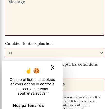
Combien font six plus huit
En cochant cette case, j'accepte les conditions
X
Masquer le ban
particulières ci-dessous **
Ce site utilise des cookies
et vous donne le contrôle
ENVOYER
sur ceux que vous
souhaitez activer
** Les données personnelles communiquées sont nécessaires aux fins
de vous contacter et sont enregistrées dans un fichier informatisé.
Nos partenaires
Elles sont destinées à et ses sous-traitants dans le seul but de